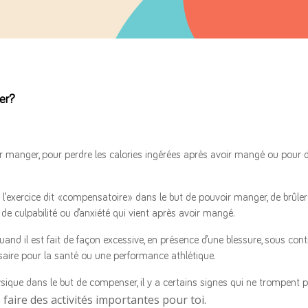
ger?
r manger, pour perdre les calories ingérées après avoir mangé ou pour di
l’exercice dit «compensatoire» dans le but de pouvoir manger, de brûler l
de culpabilité ou d’anxiété qui vient après avoir mangé.
uand il est fait de façon excessive, en présence d’une blessure, sous con
saire pour la santé ou une performance athlétique.
hysique dans le but de compenser, il y a certains signes qui ne trompent p
faire des activités importantes pour toi.