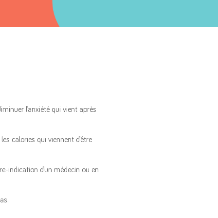
minuer l’anxiété qui vient après
es calories qui viennent d’être
tre-indication d’un médecin ou en
as.