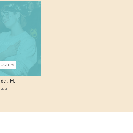
ps de… MJ
ticle