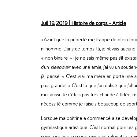
Juil 19, 2019
|
Histoire de corps - Article
«Avant que la puberté me frappe de plein foue
ni homme. Dans ce temps-là, je n’avais aucune
« non binaire » (je ne sais même pas s’il existai
d’un
sleepover
avec une amie, j’ai vu un souti
j’ai pensé: « C’est vrai, ma mère en porte une 
plus grande! » C’est là que j’ai réalisé que j’alla
moi aussi. Je n’étais pas très chaude à l’idée, m
nécessité comme je faisais beaucoup de spor
Lorsque ma poitrine a commencé à se développe
gymnastique artistique. C’est normal pour les 
seins, puisque ce sport exigeant ralentit la cr