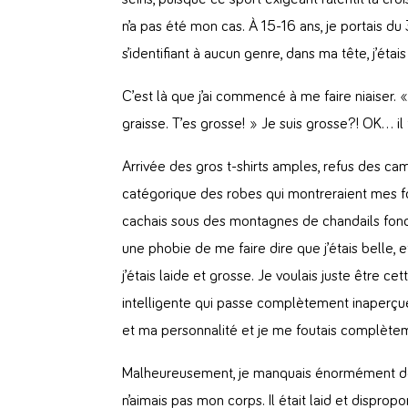
n’a pas été mon cas. À 15-16 ans, je portais d
s’identifiant à aucun genre, dans ma tête, j’étai
C’est là que j’ai commencé à me faire niaiser. «
graisse. T’es grosse! » Je suis grosse?! OK… il
Arrivée des gros t-shirts amples, refus des cam
catégorique des robes qui montreraient mes 
cachais sous des montagnes de chandails foncés
une phobie de me faire dire que j’étais belle,
j’étais laide et grosse. Je voulais juste être ce
intelligente qui passe complètement inaperçue
et ma personnalité et je me foutais complèt
Malheureusement, je manquais énormément de
n’aimais pas mon corps. Il était laid et dispro