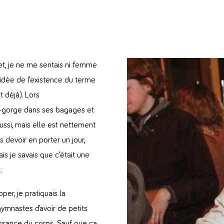
t, je ne me sentais ni femme
 idée de l’existence du terme
t déjà). Lors
en-gorge dans ses bagages et
aussi, mais elle est nettement
is devoir en porter un jour,
ais je savais que c’était une
t.
r, je pratiquais la
gymnastes d’avoir de petits
oissance du corps. Sauf que ça