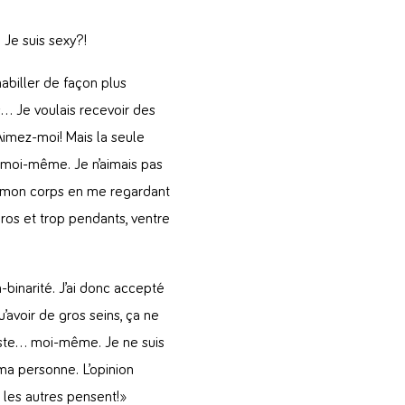
 Je suis sexy?!
habiller de façon plus
es… Je voulais recevoir des
imez-moi! Mais la seule
t moi-même. Je n’aimais pas
de mon corps en me regardant
 gros et trop pendants, ventre
on-binarité. J’ai donc accepté
u’avoir de gros seins, ça ne
juste… moi-même. Je ne suis
ma personne. L’opinion
 les autres pensent!»