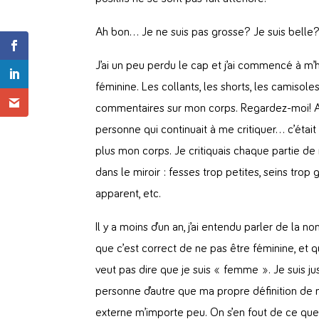
Ah bon… Je ne suis pas grosse? Je suis belle?
J’ai un peu perdu le cap et j’ai commencé à m’
féminine. Les collants, les shorts, les camisol
commentaires sur mon corps. Regardez-moi! A
personne qui continuait à me critiquer… c’étai
plus mon corps. Je critiquais chaque partie 
dans le miroir : fesses trop petites, seins trop
apparent, etc.
Il y a moins d’un an, j’ai entendu parler de la n
que c’est correct de ne pas être féminine, et q
veut pas dire que je suis « femme ». Je suis 
personne d’autre que ma propre définition de 
externe m’importe peu. On s’en fout de ce que