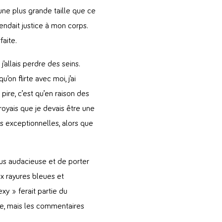
 une plus grande taille que ce
endait justice à mon corps.
aite.
j’allais perdre des seins.
on flirte avec moi, j’ai
ire, c’est qu’en raison des
royais que je devais être une
 exceptionnelles, alors que
plus audacieuse et de porter
x rayures bleues et
xy » ferait partie du
e, mais les commentaires