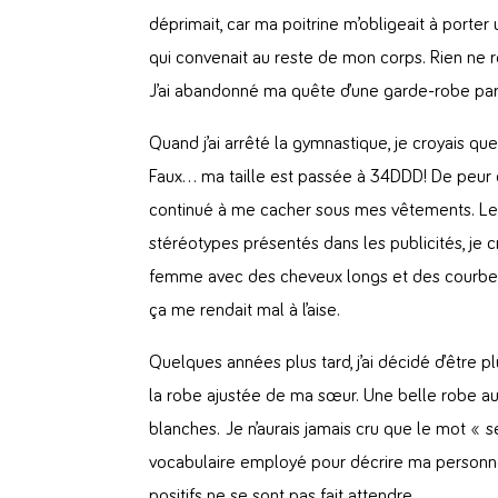
déprimait, car ma poitrine m’obligeait à porter
qui convenait au reste de mon corps. Rien ne r
J’ai abandonné ma quête d’une garde-robe parf
Quand j’ai arrêté la gymnastique, je croyais que 
Faux… ma taille est passée à 34DDD! De peur qu’
continué à me cacher sous mes vêtements. Le p
stéréotypes présentés dans les publicités, je c
femme avec des cheveux longs et des courbes
ça me rendait mal à l’aise.
Quelques années plus tard, j’ai décidé d’être 
la robe ajustée de ma sœur. Une belle robe au
blanches. Je n’aurais jamais cru que le mot « se
vocabulaire employé pour décrire ma personn
positifs ne se sont pas fait attendre.