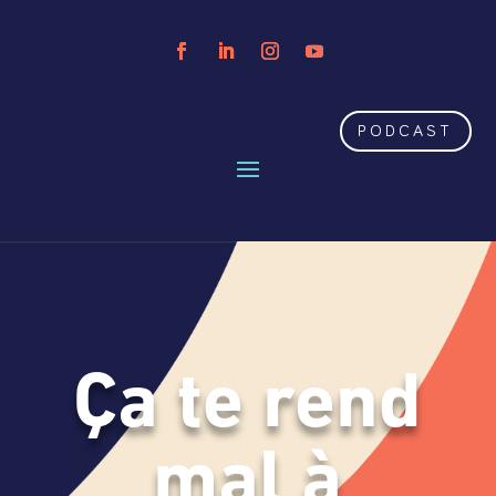
PODCAST
Ça te rend
mal à